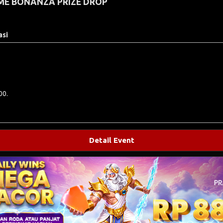
ME BONANZA PRIZE DROP
asi
00.
Detail Event