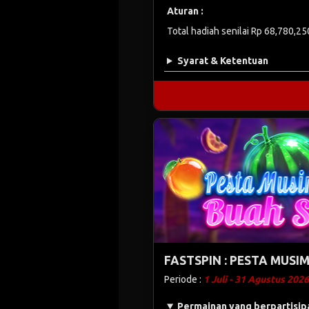
Aturan :
Total hadiah senilai Rp 68,780,25
Syarat & Ketentuan
FASTSPIN : PESTA MUSI
Periode :
1 Juli - 31 Agustus 2026
Permainan yang berpartisip