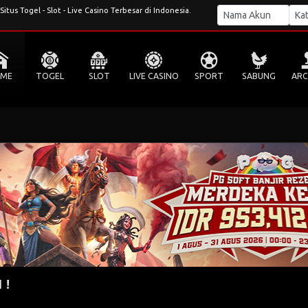
Slot - Live Casino Terbesar di Indonesia.
Selamat datang di KAKAKTOGEL
ME
TOGEL
SLOT
LIVE CASINO
SPORT
SABUNG
ARC
 !