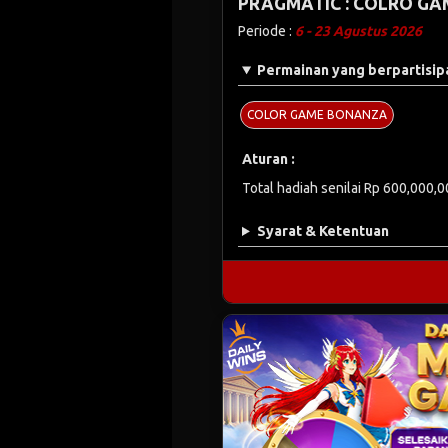
PRAGMATIC : COLRO GA
Periode :
6 - 23 Agustus 2026
Permainan yang berpartisip
COLOR GAME BONANZA
Aturan :
Total hadiah senilai Rp 600,000,0
Syarat & Ketentuan