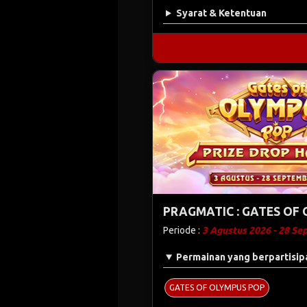
Syarat & Ketentuan
PRAGMATIC : GATES OF
Periode :
3 Agustus 2026 - 28 S
Permainan yang berpartisip
GATES OF OLYMPUS POP