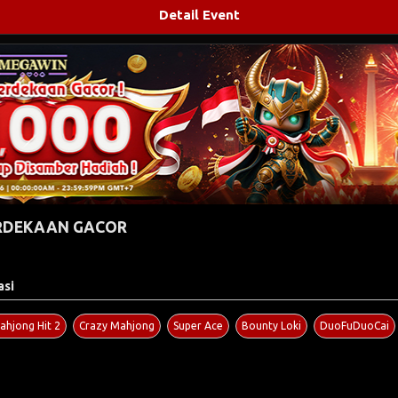
Detail Event
ERDEKAAN GACOR
asi
ahjong Hit 2
Crazy Mahjong
Super Ace
Bounty Loki
DuoFuDuoCai