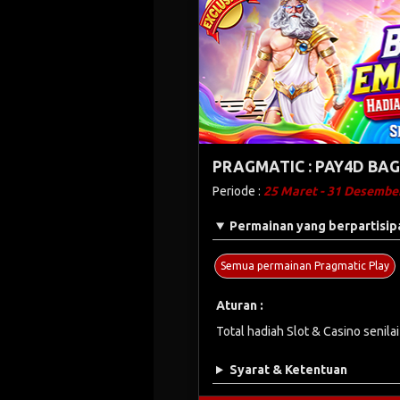
PRAGMATIC : PAY4D BAG
Periode :
25 Maret - 31 Desembe
Permainan yang berpartisip
Semua permainan Pragmatic Play
Aturan :
Total hadiah Slot & Casino senila
Syarat & Ketentuan