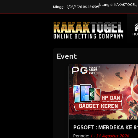
Selamat datang di KAKAKTOGEL, Situs Togel - 
Minggu 9/08/2026 06:48:07
HO
Event
PGSOFT : MERDEKA KE 81
Periode:
1 - 31 Agustus 2026